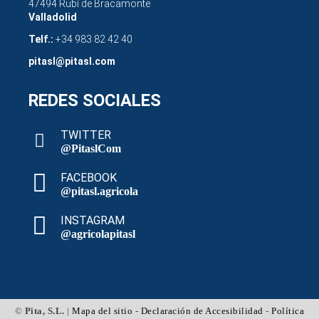
47494 Rubí de Bracamonte
Valladolid
Telf.:
+34 983 82 42 40
pitasl@pitasl.com
REDES SOCIALES
TWITTER
@PitaslCom
FACEBOOK
@pitasl.agricola
INSTAGRAM
@agricolapitasl
©
Pita, S.L.
|
Mapa del sitio
-
Declaración de Accesibilidad
-
Política