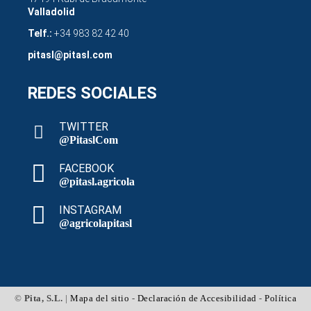
Valladolid
Telf.:
+34 983 82 42 40
pitasl@pitasl.com
REDES SOCIALES
TWITTER
@PitaslCom
FACEBOOK
@pitasl.agricola
INSTAGRAM
@agricolapitasl
©
Pita, S.L.
|
Mapa del sitio
-
Declaración de Accesibilidad
-
Política