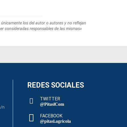
 únicamente los del autor o autores y no reflejan
ser consideradas responsables de las mismas»
REDES SOCIALES
TWITTER
@PitaslCom
s/n
FACEBOOK
@pitasl.agricola