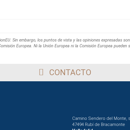
ionEU. Sin embargo, los puntos de
vista y las opiniones expresadas son
 Comisión Europea. Ni la Unión Europea
ni la Comisión Europea pueden 
CONTACTO
Camino Sendero del Monte, 
47494 Rubí de Bracamonte