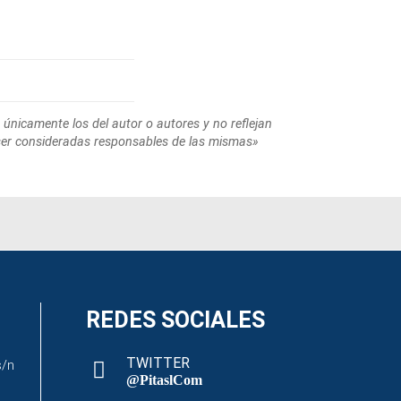
 únicamente los del autor o autores y no reflejan
ser consideradas responsables de las mismas»
REDES SOCIALES
TWITTER
s/n
@PitaslCom