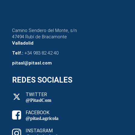
Camino Sendero del Monte, s/n
47494 Rubí de Bracamonte
Valladolid
Telf.:
+34 983 82 42 40
pitasl@pitasl.com
REDES SOCIALES
TWITTER
@PitaslCom
FACEBOOK
@pitasl.agricola
INSTAGRAM