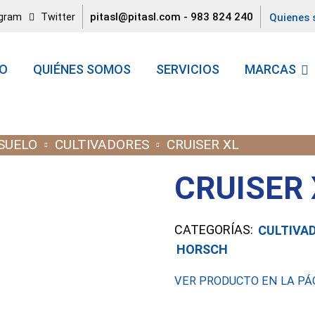
pitasl@pitasl.com
-
983 824 240
agram
Twitter
Quienes
IO
QUIÉNES SOMOS
SERVICIOS
MARCAS
 SUELO
CULTIVADORES
CRUISER XL
CRUISER 
CATEGORÍAS:
CULTIVA
HORSCH
VER PRODUCTO EN LA PÁG