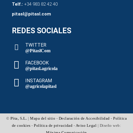
Telf.:
+34 983 82 42 40
pitasl@pitasl.com
REDES SOCIALES
TWITTER
@PitaslCom
FACEBOOK
@pitasl.agricola
INSTAGRAM
@agricolapitasl
©
Pita, S.L.
|
Mapa del sitio
-
Declaración de Accesibilidad
-
Política
de cookies
-
Política de privacidad
-
Aviso Legal
| Diseño web:
Máxima Comunicación