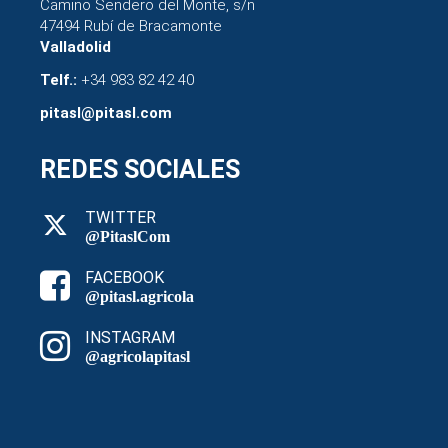
Camino Sendero del Monte, s/n
47494 Rubí de Bracamonte
Valladolid
Telf.:
+34 983 82 42 40
pitasl@pitasl.com
REDES SOCIALES
TWITTER
@PitaslCom
FACEBOOK
@pitasl.agricola
INSTAGRAM
@agricolapitasl