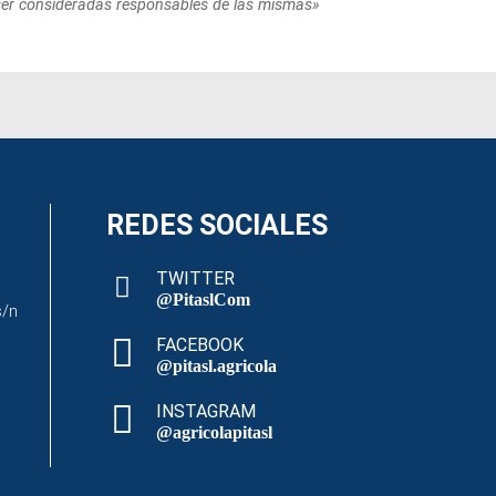
ser consideradas responsables de las mismas»
REDES SOCIALES
TWITTER
@PitaslCom
s/n
FACEBOOK
@pitasl.agricola
INSTAGRAM
@agricolapitasl