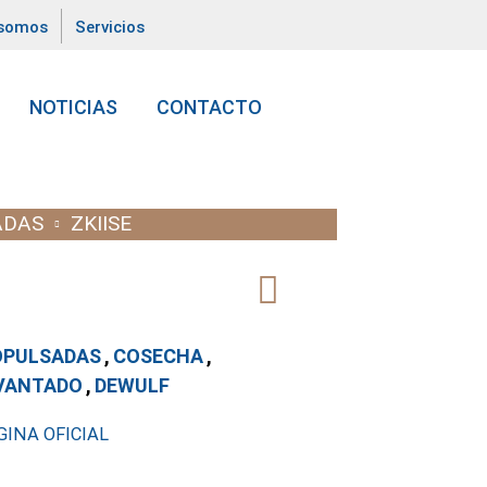
 somos
Servicios
NOTICIAS
CONTACTO
ADAS
ZKIISE
OPULSADAS
,
COSECHA
,
VANTADO
,
DEWULF
INA OFICIAL