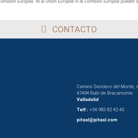
 Comisión Europea. Ni la Unión Europea
ni la Comisión Europea pueden 
CONTACTO
Camino Sendero del Monte, 
47494 Rubí de Bracamonte
Valladolid
Telf.:
+34 983 82 42 40
pitasl@pitasl.com