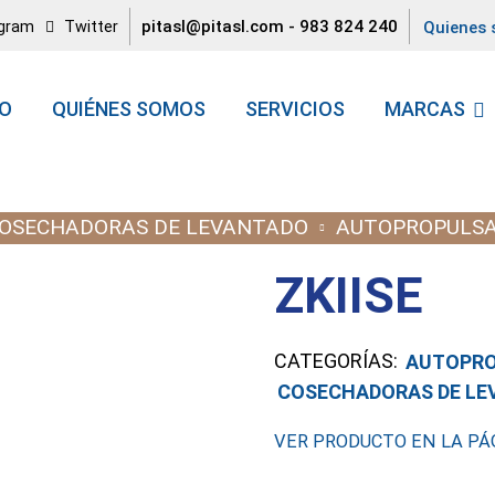
pitasl@pitasl.com
-
983 824 240
agram
Twitter
Quienes
IO
QUIÉNES SOMOS
SERVICIOS
MARCAS
OSECHADORAS DE LEVANTADO
AUTOPROPULS
ZKIISE
CATEGORÍAS:
AUTOPR
COSECHADORAS DE LE
VER PRODUCTO EN LA PÁG