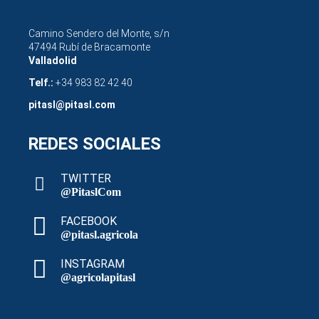
Camino Sendero del Monte, s/n
47494 Rubí de Bracamonte
Valladolid
Telf.:
+34 983 82 42 40
pitasl@pitasl.com
REDES SOCIALES
TWITTER
@PitaslCom
FACEBOOK
@pitasl.agricola
INSTAGRAM
@agricolapitasl