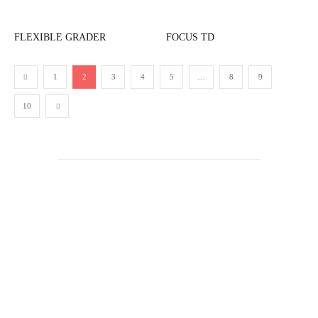
FLEXIBLE GRADER
FOCUS TD
1
2
3
4
5
…
8
9
10