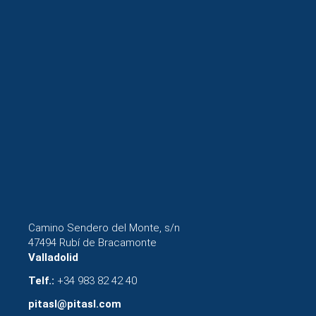
Camino Sendero del Monte, s/n
47494 Rubí de Bracamonte
Valladolid
Telf.:
+34 983 82 42 40
pitasl@pitasl.com